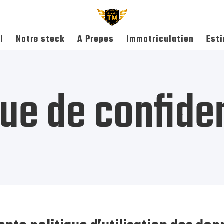
l
Notre stock
A Propos
Immatriculation
Est
que de confiden