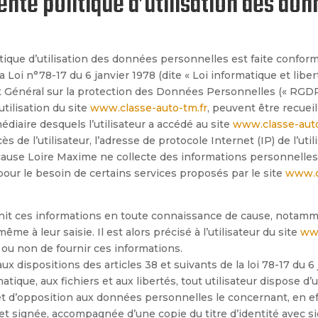
sente politique d’utilisation des don
tique d’utilisation des données personnelles est faite confo
a Loi n°78-17 du 6 janvier 1978 (dite « Loi informatique et libert
 Général sur la protection des Données Personnelles (« RGDP
utilisation du site
www.classe-auto-tm.fr
, peuvent être recueil
médiaire desquels l’utilisateur a accédé au site
www.classe-auto
ès de l’utilisateur, l’adresse de protocole Internet (IP) de l’util
cause Loire Maxime ne collecte des informations personnelles 
 pour le besoin de certains services proposés par le site
www.c
urnit ces informations en toute connaissance de cause, notamme
ême à leur saisie. Il est alors précisé à l’utilisateur du site
www
 ou non de fournir ces informations.
 dispositions des articles 38 et suivants de la loi 78-17 du 6 
matique, aux fichiers et aux libertés, tout utilisateur dispose d’u
 et d’opposition aux données personnelles le concernant, en e
et signé
e, accompagn
ée d’une copie du titre d’identité avec s