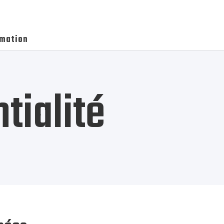
imation
tialité