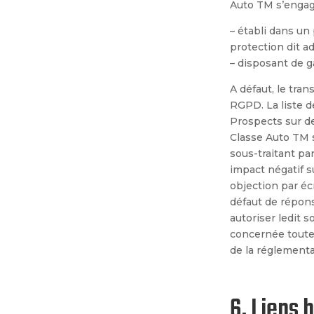
Auto TM
s’engag
–
établi dans un
protection dit 
–
disposant de g
A d
éfaut, le tra
RGPD. La liste de
Prospects sur 
Classe Auto TM 
sous-traitant pa
impact négatif s
objection par éc
défaut de répons
autoriser ledit s
concernée toute 
de la réglementa
6. Liens 