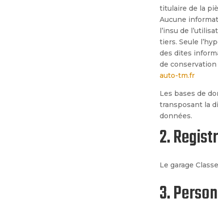
titulaire de la p
Aucune informati
l’insu de l’utili
tiers. Seule l’h
des dites inform
de conservation 
auto-tm.fr
Les bases de don
transposant la di
donné
es.
2. Regist
Le garage Class
3. Person