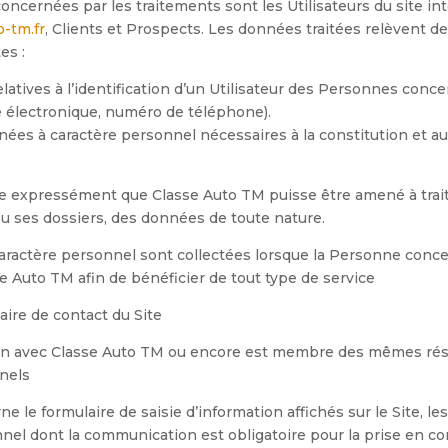
ncernées par les traitements sont les Utilisateurs du site in
-tm.fr
, Clients et Prospects
. Les données traitées relèvent d
es :
latives à l’identification d’un Utilisateur des Personnes conc
 électronique,
numé
ro de t
éléphone
).
nées à caractère personnel nécessaires à la constitution et au 
te expressément que
Classe Auto TM
puisse être amené à trait
u ses dossiers, des données de toute nature
.
aractère personnel sont collectées lorsque la Personne conce
se Auto TM
afin de bénéficier de tout type de service
laire de contact du Site
on avec
Classe Auto TM
ou encore est membre des mêmes rés
nels
e le formulaire de saisie d’information affichés sur le Site, l
nel dont la communication est obligatoire pour la prise en c