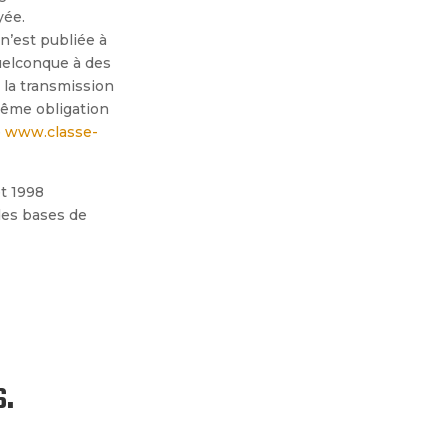
yé
e.
n’est publiée à
uelconque à des
t la transmission
 même obligation
e
www.classe-
et 1998
 des bases de
s.