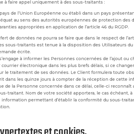
e à faire appel uniquement à des sous-traitants :
 pays de l’Union Européenne ou
établi dans un pays présenta
adéquat au sens des autorités européennes de protection des
aranties appropriées en application de l’article 46 du RGDP.
nsfert de données ne pourra se faire que dans le respect de l’art
s sous-traitants est tenue à la disposition des Utilisateurs du 
demande é
crite.
s’engage à informer les Personnes concernées de l’ajout ou
r courrier électronique dans les plus brefs délais, si ce chang
ur le traitement de ses données. Le Client formulera toute ob
rit dans les quinze jours à compter de la réception de cette in
e de la Personne concernée dans ce délai, celle-ci reconnaît a
ous-traitant.
Nom de votre société
apportera, le cas échéant, à
information permettant d’établir la conformité du sous-trait
tion.
hypertextes et cookies.