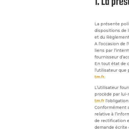
1. La pré
La présente poli
dispositions de l
et du Règlement
A l’occasion de l’
liens par l’inter
fournisseur d’acc
En tout état de 
l’utilisateur que
tm.fr
.
L’utilisateur fo
procède par lui-m
tm.fr
l’obligation
Conformément aux
relative à l’infor
de rectification
demande écrite 