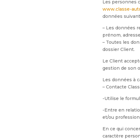
Les personnes co
www.classe-auto
données suivant
– L
es données re
prénom, adresse
–
T
outes les don
dossier Client.
Le Client accep
gestion de son o
Les données à c
–
C
ontacte Clas
-U
tilise le formu
-E
ntre en relati
et/ou profession
En ce qui concern
caractère person