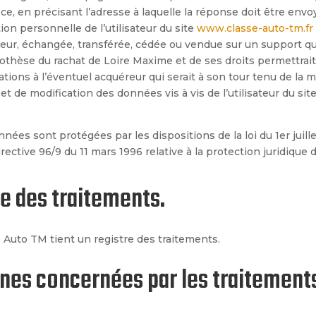
ièce, en précisant l’adresse à laquelle la réponse doit être envo
on personnelle de l’utilisateur du site
www.classe-auto-tm.fr
sateur, échangé
e, transf
érée, cédée ou vendue sur un support q
ypothèse du rachat de
Loire Maxime
et de ses droits permettrai
ations à l’éventuel acquéreur qui serait à son tour tenu de la
et de modification des données vis à vis de l’utilisateur du sit
nées sont protégées par les dispositions de la loi du 1er juill
rective 96/9 du 11 mars 1996 relative à la protection juridique
re des traitements.
e Auto TM
tient un registre des traitements.
nes concernées par les traitement