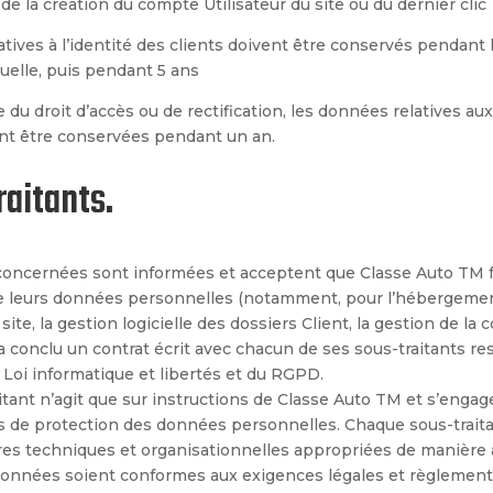
de la création du compte Utilisateur du site ou du dernier clic
tives à l’identité des clients doivent être conservés pendant 
tuelle, puis pendant 5 ans
 du droit d’accès ou de rectification, les données relatives au
ent être conservées pendant un an.
raitants.
oncernées sont informées et acceptent que Classe Auto TM
de leurs données personnelles (notamment, pour l’hébergemen
te, la gestion logicielle des dossiers Client, la gestion de la c
a conclu un contrat écrit avec chacun de ses sous-traitants re
a Loi informatique et libertés et du RGPD.
tant n’agit que sur instructions de Classe Auto TM
et s’engage 
 de protection des données personnelles. Chaque sous-trait
es techniques et organisationnelles appropriées de manière à
données soient conformes aux exigences légales et règlementa