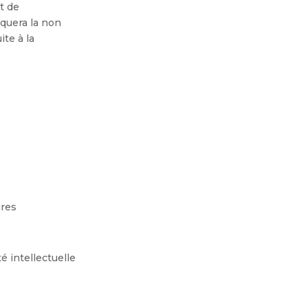
ut de
quera la non
te à la
ires
é intellectuelle