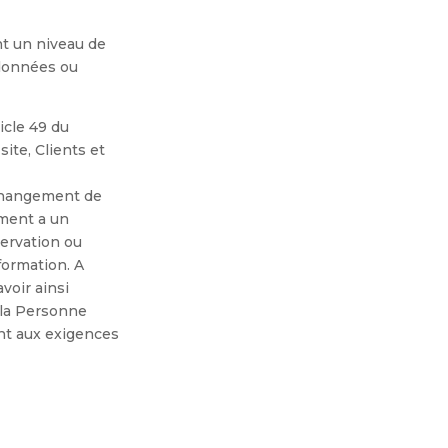
nt un niveau de
 données ou
icle 49 du
site, Clients et
 changement de
ement a un
servation ou
formation. A
voir ainsi
 la Personne
ant aux exigences