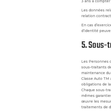
3 ans à compter 
Les données rela
relation contrac
En cas d’exercice
d’identité peuv
5. Sous-t
Les Personnes c
sous
–
traitants 
maintenance du si
Classe Auto TM
obligations de l
Chaque sous-trai
mêmes garanties
œuvre les mesur
traitements de 