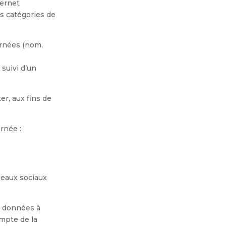
ternet
es catégories de
ernées (nom,
suivi d’
un
er, aux fins de
rnée :
eaux sociaux
es données à
ompte de la