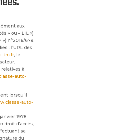
nées.
rmément aux
és » ou « LIL »)
 ») n°2016/679.
lies : l’URL des
-tm.fr
, le
isateur.
relatives à
lasse-auto-
nt lorsqu’il
.classe-auto-
janvier 1978
n droit d’
acc
ès,
ffectuant sa
ignature du