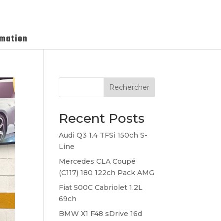
imation
Rechercher
Recent Posts
Audi Q3 1.4 TFSi 150ch S-
Line
Mercedes CLA Coupé
(C117) 180 122ch Pack AMG
Fiat 500C Cabriolet 1.2L
69ch
BMW X1 F48 sDrive 16d